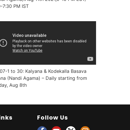
0-7:30 PM IST
7-1 to 30: Kalyana & Kodekalla Basava
na (Nandi Agama) – Daily starting from
day, Aug 8th
inks
Follow Us