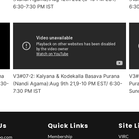
6:30-7:30 PM IST
6:3
na
V3#07-2: Kalyana & Kodekalla Basava Purana
V3#0
:30-
(Nandi Agama):Aug 9th 21,9-10 PM EST/ 6:30-
Pura
7:30 PM IST
Sun
Us
Quick Links
Site L
Membership
VIRC
o.com