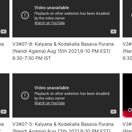
na
V3#07-8: Kalyana & Kodekalla Basava Purana
V3#
/
(Nandi Agama):Aug 15th 2021,9-10 PM EST/
(Na
6:30-7:30 PM IST
6:3
na
V3#07-5: Kalyana & Kodekalla Basava Purana
V3#
/
(Nandi Agama):Aug 12th 2021,9-10 PM EST/
(Na