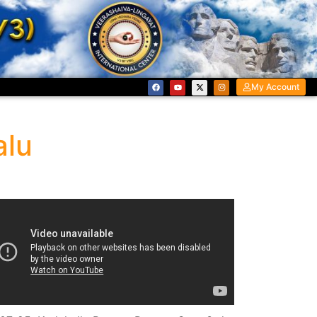
My Account
alu